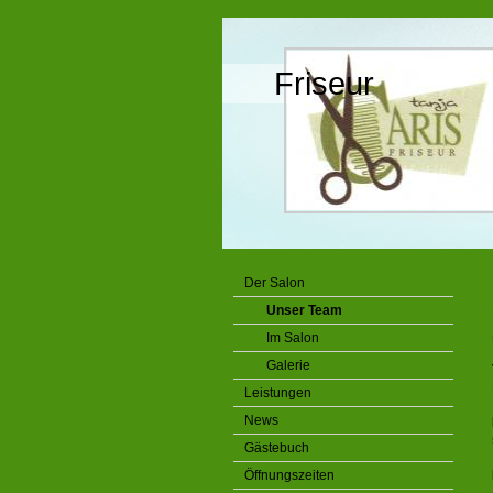
Friseur
Der Salon
Unser Team
Im Salon
Galerie
Leistungen
News
Gästebuch
Öffnungszeiten