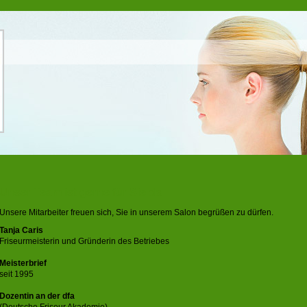
Unser Team ist gerne für Sie da
Unsere Mitarbeiter freuen sich, Sie in unserem Salon begrüßen zu dürfen.
Tanja Caris
Friseurmeisterin und Gründerin des Betriebes
Meisterbrief
seit 1995
Dozentin an der dfa