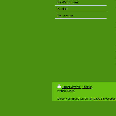
Ihr Weg zu uns
Kontakt
Impressum
Druckversion
|
Sitemap
© friseurcaris
Diese Homepage wurde mit
IONOS MyWebsit