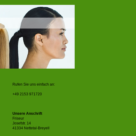
Rufen Sie uns einfach an:
+49 2153 971720
Unsere Anschrift
Friseur
Josefstr. 14
41334 Nettetal-Breyell